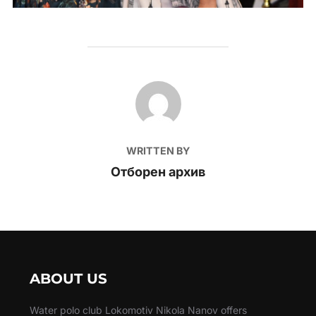
POST AUTHOR
WRITTEN BY
Отборен архив
ABOUT US
Water polo club Lokomotiv Nikola Nanov offers