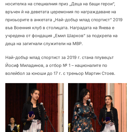
носителка на специалния приз „Деца на бащи герои“,
връчен й на деветата церемония по награждаване на
призьорите в анкетата „Най-добър млад спортист“ 2019
във Военния клуб в столицата. Наградата на Янева е
учредена от фондация „Емил Шарков“ за подкрепа на
деца на загигнали служители на МВР.
Най-добър млад спортист за 2019 г. стана плувецът
Йосиф Миладинов, а отбор № 1 – националите по
волейбол за юноши до 17 г. с треньор Мартин Стоев.