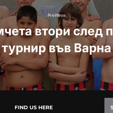
Previous
Previous
мчета втори след 
турнир във Варна
FIND US HERE