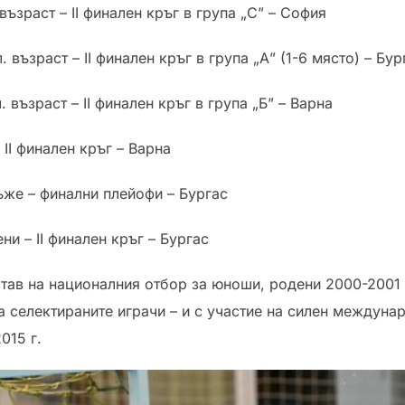
възраст – ІІ финален кръг в група „С” – София
. възраст – ІІ финален кръг в група „А” (1-6 място) – Бур
. възраст – ІІ финален кръг в група „Б” – Варна
 ІІ финален кръг – Варна
мъже – финални плейофи – Бургас
ени – ІІ финален кръг – Бургас
тав на националния отбор за юноши, родени 2000-2001 
, а селектираните играчи – и с участие на силен междун
015 г.