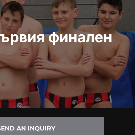
първия финален
SEND AN INQUIRY