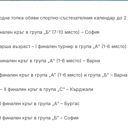
дна топка обяви спортно-състезателния календар до 2 а
инален кръг в група „Б“ (7-10 място) – София
арша възраст – І финален турнир в група „А“ (1-6 място)
финален кръг в група „А“ (1-6 място) – Варна
 финален кръг в група „А” (1-6 място) и група „Б” – Варна
– ІІ финален кръг в група „С” – Кърджали
ІІ финален кръг в група „А” – Бургас
ІІ финален кръг в група „Б” – София