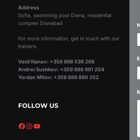
Address
Sofia, swimming pool Diana, residential
complex Dianabad
For more information, get in touch with our
trainers:
E
g
Vasil Nanov: +359 898 536 268
r
Andrei Sushkov: +359 888 991 204
e
Yordan Mitov: +359 889 890 252
e
e
n
t
FOLLOW US
*
Facebook
Instagram
YouTube
P