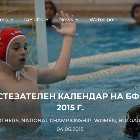
ers
Results
News
Water polo
ТЕЗАТЕЛЕН КАЛЕНДАР НА БФ
2015 Г.
OTHERS
,
NATIONAL CHAMPIONSHIP
,
WOMEN
,
BULGAR
04.06.2015