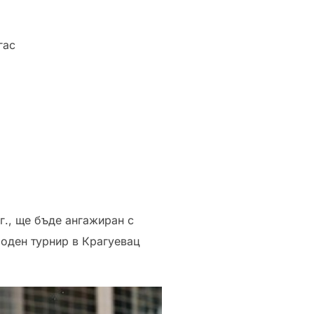
гас
г., ще бъде ангажиран с
ароден турнир в Крагуевац