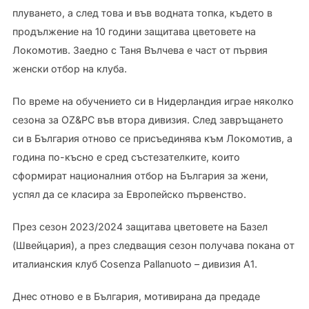
плуването, а след това и във водната топка, където в
продължение на 10 години защитава цветовете на
Локомотив. Заедно с Таня Вълчева е част от първия
женски отбор на клуба.
По време на обучението си в Нидерландия играе няколко
сезона за OZ&PC във втора дивизия. След завръщането
си в България отново се присъединява към Локомотив, а
година по-късно е сред състезателките, които
сформират националния отбор на България за жени,
успял да се класира за Европейско първенство.
През сезон 2023/2024 защитава цветовете на Базел
(Швейцария), а през следващия сезон получава покана от
италианския клуб Cosenza Pallanuoto – дивизия А1.
Днес отново е в България, мотивирана да предаде