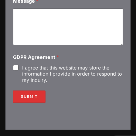
Message
*
*
GDPR Agreement
*
*
*
I agree that this website may store the
information I provide in order to respond to
my inquiry.
SUBMIT