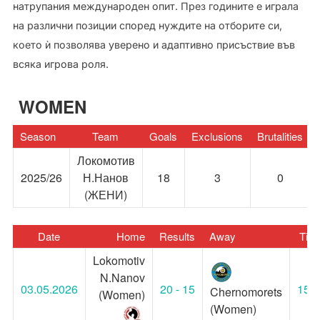
натрупания международен опит. През годините е играла
на различни позиции според нуждите на отборите си,
което ѝ позволява уверено и адаптивно присъствие във
всяка игрова роля.
WOMEN
Season
Team
Goals
Exclusions
Brutalities
Локомотив
2025/26
Н.Нанов
18
3
0
(ЖЕНИ)
Date
Home
Results
Away
Tim
Lokomotiv
N.Nanov
03.05.2026
20 - 15
15:3
Chernomorets
(Women)
(Women)