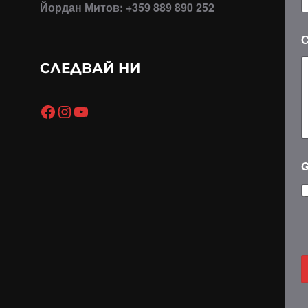
Йордан Митов: +359 889 890 252
н
и
е
*
СЛЕДВАЙ НИ
Facebook
Instagram
YouTube