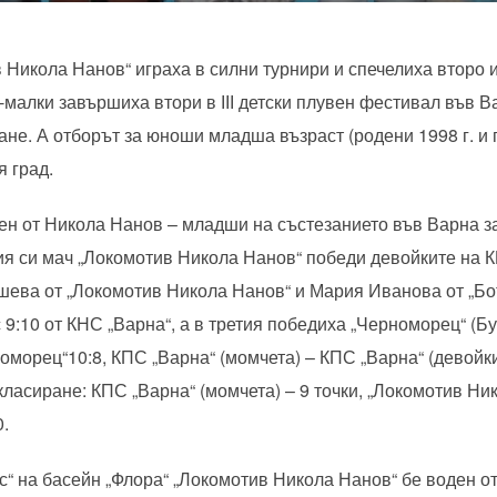
 Никола Нанов“ играха в силни турнири и спечелиха второ и
о-малки завършиха втори в ІІІ детски плувен фестивал във 
не. А отборът за юноши младша възраст (родени 1998 г. и 
я град.
ен от Никола Нанов – младши на състезанието във Варна за
я си мач „Локомотив Никола Нанов“ победи девойките на КП
шева от „Локомотив Никола Нанов“ и Мария Иванова от „Бот
9:10 от КНС „Варна“, а в третия победиха „Черноморец“ (Бур
оморец“10:8, КПС „Варна“ (момчета) – КПС „Варна“ (девойки
класиране: КПС „Варна“ (момчета) – 9 точки, „Локомотив Ни
0.
ас“ на басейн „Флора“ „Локомотив Никола Нанов“ бе воден о