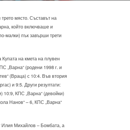
 трето място. Съставът на
Варна, който включваше и
по-малки) пък завърши трети
 Купата на кмета на плувен
С „Варна“ (родени 1998 г. и
ев“ (Враца) с 10:4. Във втория
гас) и 9:5. Други резултати:
) 10:9, КПС „Варна“ (девойки)
кола Нанов“ – 6, КПС „Варна“
т Илия Михайлов – Бомбата, а