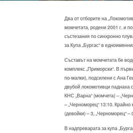
Два от отборите на „Локомотив
момчетата, родени 2001 г. и п
състезания по синхронно плува
за Купа „Бургас“ в едноименни
Съставът на момчетата бе вод
комплекс „Приморски“. В първи
по-малки), подсилени с Ана Ге
двубой локомотивци паднаха с 
КНС „Варна“ (момчета) – „Черн
– „Черноморец“ 13:10. Крайно 
(девойки) – 3, „Черноморец“ – 
В надпреварата за купа „Бург