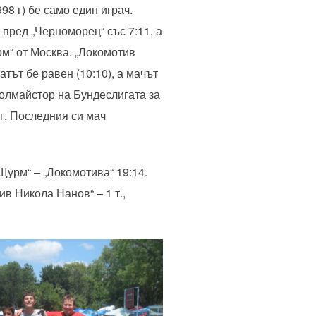
98 г) бе само един играч.
пред „Черноморец“ със 7:11, а
рм“ от Москва. „Локомотив
тът бе равен (10:10), а мачът
голмайстор на Бундеслигата за
 г. Последния си мач
„Щурм“ – „Локомотива“ 19:14.
ив Никола Нанов“ – 1 т.,