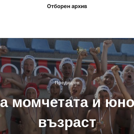
Отборен архив
Предишен
Предишен
за момчетата и юн
възраст