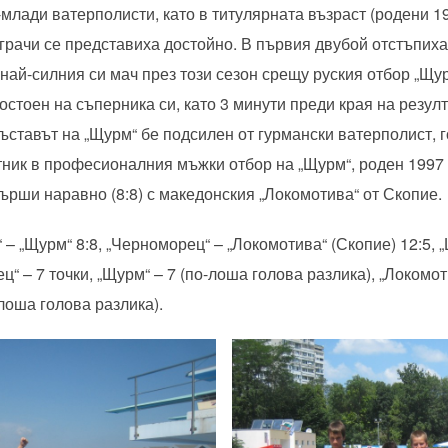
млади ватерполисти, като в титулярната възраст (родени 19
грачи се представиха достойно. В първия двубой отстъпиха 
най-силния си мач през този сезон срещу руския отбор „Щу
стоен на съперника си, като 3 минути преди края на резулта
ъставът на „Щурм“ бе подсилен от гурмански ватерполист, 
астник в професионалния мъжки отбор на „Щурм“, роден 1997
ърши наравно (8:8) с македонския „Локомотива“ от Скопие.
 – „Щурм“ 8:8, „Черноморец“ – „Локомотива“ (Скопие) 12:5, 
“ – 7 точки, „Щурм“ – 7 (по-лоша голова разлика), „Локомот
-лоша голова разлика).