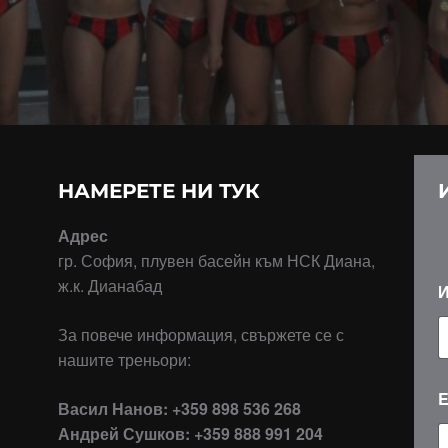
НАМЕРЕТЕ НИ ТУК
Адрес
гр. София, плувен басейн към НСК Диана,
ж.к. Дианабад
За повече информация, свържете се с
нашите треньори:
о
E
Васил Нанов: +359 898 536 268
б
Андрей Сушков: +359 888 991 204
е