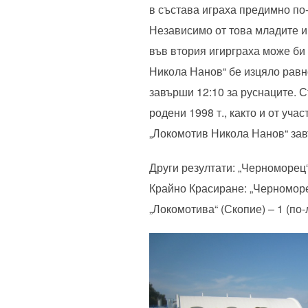
в състава играха предимно по-
Независимо от това младите и
във втория игирграха може би 
Никола Нанов“ бе изцяло равно
завърши 12:10 за руснаците. С
родени 1998 т., както и от уч
„Локомотив Никола Нанов“ зав
Други резултати: „Черноморец“
Крайно Красиране: „Черноморец
„Локомотива“ (Скопие) – 1 (по