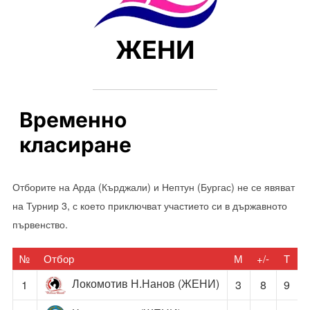
ЖЕНИ
Временно
класиране
Отборите на Арда (Кърджали) и Нептун (Бургас) не се явяват
на Турнир 3, с което приключват участието си в държавното
първенство.
№
Отбор
М
+/-
Т
Локомотив Н.Нанов (ЖЕНИ)
1
3
8
9