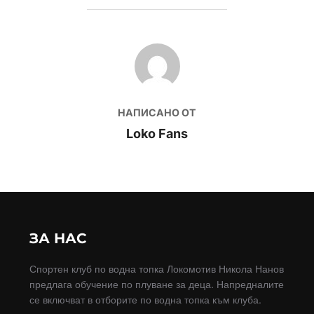
POST AUTHOR
НАПИСАНО ОТ
Loko Fans
ЗА НАС
Спортен клуб по водна топка Локомотив Никола Нанов
предлага обучение по плуване за деца. Напредналите
се включват в отборите по водна топка към клуба.