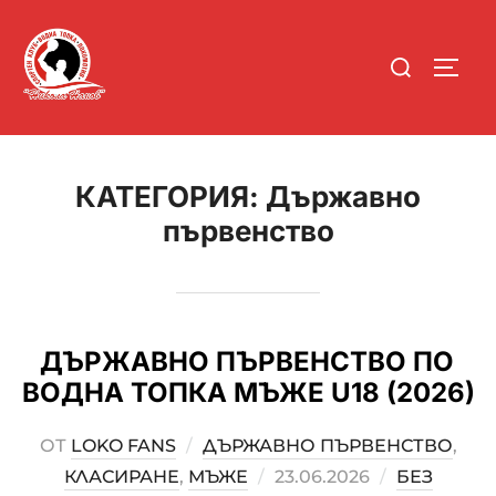
Skip
to
Search
content
TOGGL
for:
КАТЕГОРИЯ:
Държавно
първенство
ДЪРЖАВНО ПЪРВЕНСТВО ПО
ВОДНА ТОПКА МЪЖЕ U18 (2026)
ОТ
LOKO FANS
ДЪРЖАВНО ПЪРВЕНСТВО
,
КЛАСИРАНЕ
,
МЪЖЕ
POSTED
23.06.2026
БЕЗ