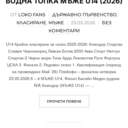
ВОДНА ТОПКА МЪЖЕ U14 (2026)
ОТ
LOKO FANS
ДЪРЖАВНО ПЪРВЕНСТВО
,
КЛАСИРАНЕ
,
МЪЖЕ
POSTED
23.05.2026
БЕЗ
КОМЕНТАРИ
ON
U14 Крайно класиране за сезон 2025-2026: Комодор Спартак
Славия Черноморец Левски Ботев 2000 Аква Спорт Нептун
Спартак-2 Черно море-Тича Арда Локомотив Русе Фортуна
ЦСКА 3. Финали 2. Редовен сезон 1. Квалификация (период
на провеждане Май ’26) Плейофи – финална четворка
23.05.2026 6 – 4 МЪЖЕ U14, Финал Басейн Меден рудник
N/A Комодор (МЪЖЕ U14) — …
ПРОЧЕТИ ПОВЕЧЕ
„ДЪРЖАВНО ПЪРВЕНСТВО