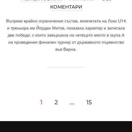
КОМЕНТАРИ
ON
Въпреки крайно ограничения състав, момчетата на Локо U14
и треньора им Йордан Митов, показаха характер и записаха
две победи, с които завършиха на четвърто място в група А
на проведения финален турнир от държавното първенство
във Варна.
1
2
…
15
Разделяне
на
публикациите