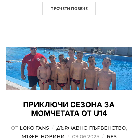
ПРОЧЕТИ ПОВЕЧЕ
„ДЪРЖАВНО ПЪРВЕНСТВО
ПРИКЛЮЧИ СЕЗОНА ЗА
МОМЧЕТАТА ОТ U14
ОТ
LOKO FANS
ДЪРЖАВНО ПЪРВЕНСТВО
,
МЪЖЕ
,
НОВИНИ
POSTED
09.06.2025
БЕЗ