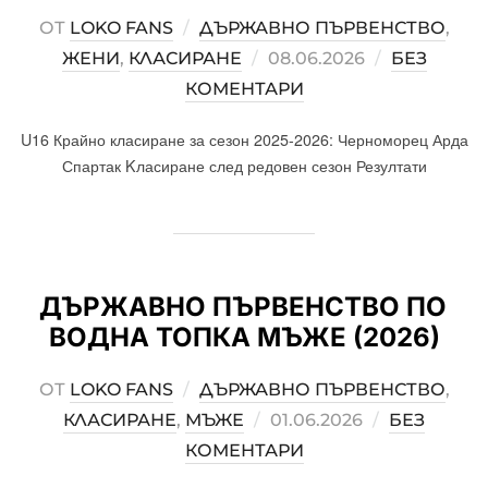
ОТ
LOKO FANS
ДЪРЖАВНО ПЪРВЕНСТВО
,
ЖЕНИ
,
КЛАСИРАНЕ
POSTED
08.06.2026
БЕЗ
КОМЕНТАРИ
ON
U16 Крайно класиране за сезон 2025-2026: Черноморец Арда
Спартак Kласиране след редовен сезон Резултати
ДЪРЖАВНО ПЪРВЕНСТВО ПО
ВОДНА ТОПКА МЪЖЕ (2026)
ОТ
LOKO FANS
ДЪРЖАВНО ПЪРВЕНСТВО
,
КЛАСИРАНЕ
,
МЪЖЕ
POSTED
01.06.2026
БЕЗ
КОМЕНТАРИ
ON