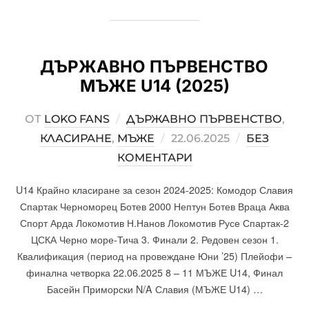
ДЪРЖАВНО ПЪРВЕНСТВО
МЪЖЕ U14 (2025)
ОТ
LOKO FANS
ДЪРЖАВНО ПЪРВЕНСТВО
,
КЛАСИРАНЕ
,
МЪЖЕ
POSTED
22.06.2025
БЕЗ
КОМЕНТАРИ
ON
U14 Крайно класиране за сезон 2024-2025: Комодор Славия
Спартак Черноморец Ботев 2000 Нептун Ботев Враца Аква
Спорт Арда Локомотив Н.Нанов Локомотив Русе Спартак-2
ЦСКА Черно море-Тича 3. Финали 2. Редовен сезон 1.
Квалификация (период на провеждане Юни ’25) Плейофи –
финална четворка 22.06.2025 8 – 11 МЪЖЕ U14, Финал
Басейн Приморски N/A Славия (МЪЖЕ U14) …