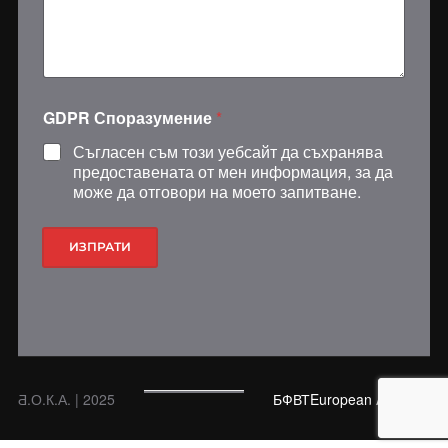
н
и
е
E
m
a
i
GDPR Споразумение
*
l
Съгласен съм този уебсайт да съхранява
предоставената от мен информация, за да
може да отговори на моето запитване.
ИЗПРАТИ
Ƌ.О.К.А. | 2025
БФВТ
European Aquatics