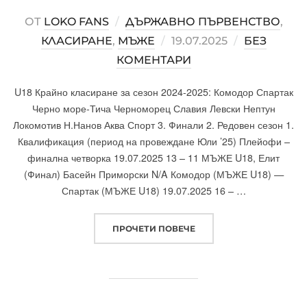
ОТ
LOKO FANS
ДЪРЖАВНО ПЪРВЕНСТВО
,
КЛАСИРАНЕ
,
МЪЖЕ
POSTED
19.07.2025
БЕЗ
КОМЕНТАРИ
ON
U18 Крайно класиране за сезон 2024-2025: Комодор Спартак
Черно море-Тича Черноморец Славия Левски Нептун
Локомотив Н.Нанов Аква Спорт 3. Финали 2. Редовен сезон 1.
Квалификация (период на провеждане Юли ’25) Плейофи –
финална четворка 19.07.2025 13 – 11 МЪЖЕ U18, Елит
(Финал) Басейн Приморски N/A Комодор (МЪЖЕ U18) —
Спартак (МЪЖЕ U18) 19.07.2025 16 – …
ПРОЧЕТИ ПОВЕЧЕ
„ДЪРЖАВНО ПЪРВЕНСТВО