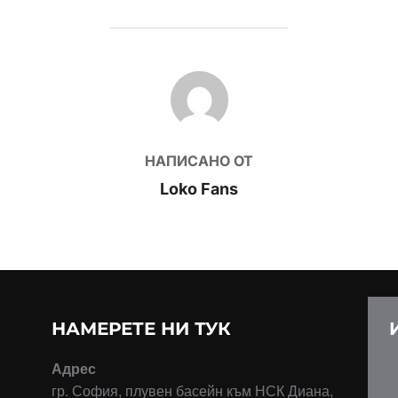
POST AUTHOR
НАПИСАНО ОТ
Loko Fans
НАМЕРЕТЕ НИ ТУК
Адрес
гр. София, плувен басейн към НСК Диана,