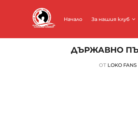
Начало
За нашия клуб
ДЪРЖАВНО ПЪР
ОТ
LOKO FANS