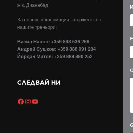
ж.к. Дианабад
За повече информация, свържете се с
нашите треньори:
E
Васил Нанов: +359 898 536 268
Андрей Сушков: +359 888 991 204
Йордан Митов: +359 889 890 252
СЛЕДВАЙ НИ
п
о