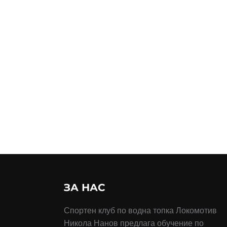
ЗА НАС
Спортен клуб по водна топка Локомотив
Никола Нанов предлага обучение по