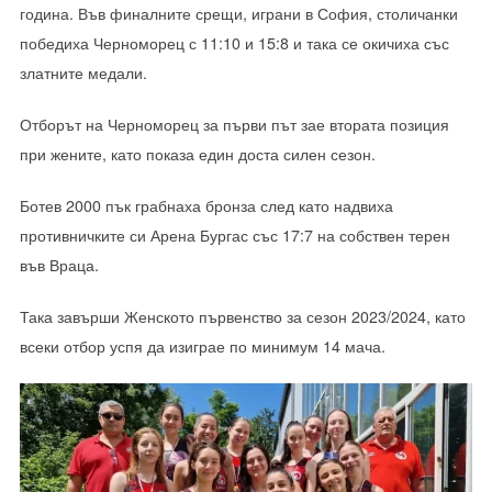
година. Във финалните срещи, играни в София, столичанки
победиха Черноморец с 11:10 и 15:8 и така се окичиха със
златните медали.
Отборът на Черноморец за първи път зае втората позиция
при жените, като показа един доста силен сезон.
Ботев 2000 пък грабнаха бронза след като надвиха
противничките си Арена Бургас със 17:7 на собствен терен
във Враца.
Така завърши Женското първенство за сезон 2023/2024, като
всеки отбор успя да изиграе по минимум 14 мача.