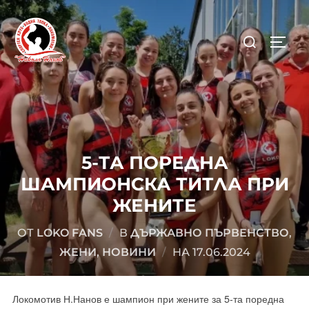
Skip
to
Search
content
TOGGL
for:
5-ТА ПОРЕДНА
ШАМПИОНСКА ТИТЛА ПРИ
ЖЕНИТЕ
ОТ
LOKO FANS
В
ДЪРЖАВНО ПЪРВЕНСТВО
,
POSTED
ЖЕНИ
,
НОВИНИ
НА
17.06.2024
ON
Локомотив Н.Нанов е шампион при жените за 5-та поредна