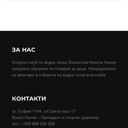
ЗА НАС
Спортен клуб по водна топка Локомотив Никола Нанов
предлага обучение по плуване за деца. Напредналите
се включват в отборите по водна топка към клуба.
КОНТАКТИ
гр. София 1164, ул.Света гора 17
Васил Нанов – Президент и спортен директор
тел.: +359 898 536 268