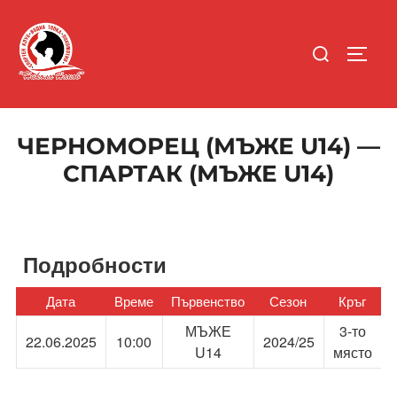
Skip
to
Search
content
TOGGL
for:
ЧЕРНОМОРЕЦ (МЪЖЕ U14) —
СПАРТАК (МЪЖЕ U14)
Подробности
Дата
Време
Първенство
Сезон
Кръг
МЪЖЕ
3-то
22.06.2025
10:00
2024/25
U14
място