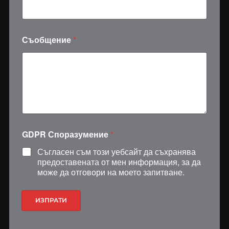
е
С
п
о
р
Съобщение
*
а
з
у
м
е
н
и
е
E
GDPR Споразумение
*
m
a
Съгласен съм този уебсайт да съхранява
i
предоставената от мен информация, за да
l
може да отговори на моето запитване.
ИЗПРАТИ