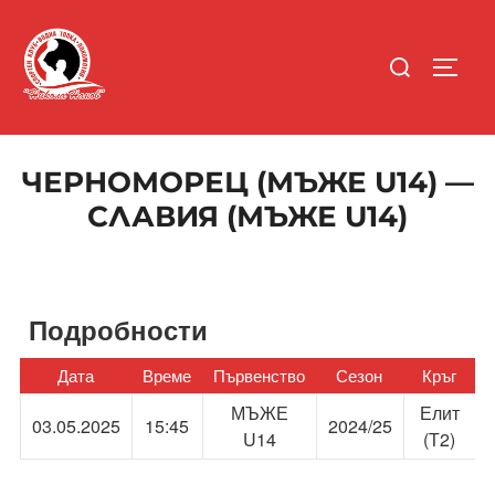
Skip
to
Search
content
TOGGL
for:
ЧЕРНОМОРЕЦ (МЪЖЕ U14) —
СЛАВИЯ (МЪЖЕ U14)
Подробности
Дата
Време
Първенство
Сезон
Кръг
МЪЖЕ
Елит
03.05.2025
15:45
2024/25
U14
(Т2)