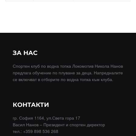
ЗА НАС
Спортен клуб по водна топка Локомотив Никола Нанов
предлага обучение по плуване за деца. Напредналите
се включват в отборите по водна топка към клуба.
КОНТАКТИ
гр. София 1164, ул.Света гора 17
Васил Нанов – Президент и спортен директор
тел.: +359 898 536 268