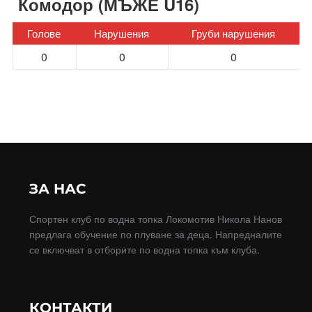
Комодор (МЪЖЕ U16)
Голове
Нарушения
Груби нарушения
0
0
0
ЗА НАС
Спортен клуб по водна топка Локомотив Никола Нанов
предлага обучение по плуване за деца. Напредналите
се включват в отборите по водна топка към клуба.
КОНТАКТИ