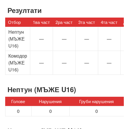
Резултати
Отбор
1ва част
2ра част
3та част
4та част
Ду
Нептун
(МЪЖЕ
—
—
—
—
U16)
Комодор
(МЪЖЕ
—
—
—
—
U16)
Нептун (МЪЖЕ U16)
Голове
Нарушения
Груби нарушения
0
0
0