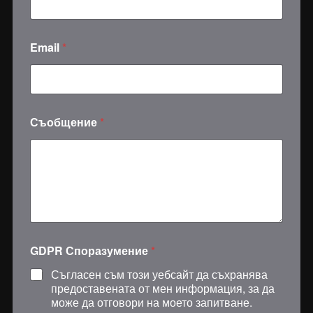
Email
*
E
Съобщение
*
m
a
i
l
С
ъ
о
б
щ
е
GDPR Споразумение
*
н
и
Съгласен съм този уебсайт да съхранява
е
предоставената от мен информация, за да
*
може да отговори на моето запитване.