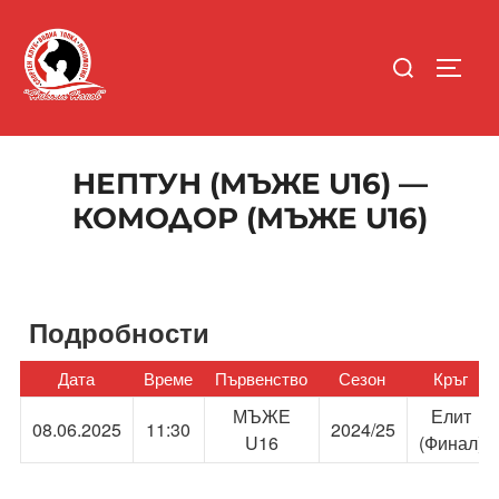
Skip
to
Search
content
TOGGL
for:
НЕПТУН (МЪЖЕ U16) —
КОМОДОР (МЪЖЕ U16)
Подробности
Дата
Време
Първенство
Сезон
Кръг
МЪЖЕ
Елит
08.06.2025
11:30
2024/25
U16
(Финал)