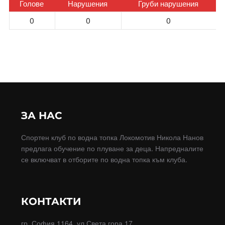
Голове
Нарушения
Груби нарушения
0
0
0
ЗА НАС
Спортен клуб по водна топка Локомотив Никола Нанов
предлага обучение по плуване за деца. Напредналите
се включват в отборите по водна топка към клуба.
КОНТАКТИ
гр. София 1164, ул.Света гора 17