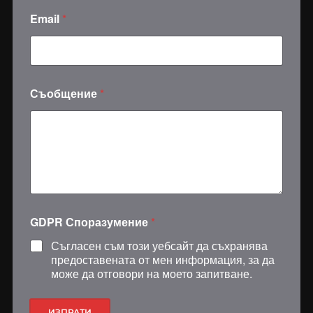
Email
*
*
Съобщение
*
G
D
P
R
*
GDPR Споразумение
*
Съгласен съм този уебсайт да съхранява
предоставената от мен информация, за да
може да отговори на моето запитване.
ИЗПРАТИ