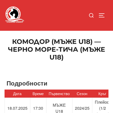
Skip
to
Search
content
TOGGL
for:
КОМОДОР (МЪЖЕ U18) —
ЧЕРНО МОРЕ-ТИЧА (МЪЖЕ
U18)
Подробности
Дата
Време
Първенство
Сезон
Кръг
Плейоф
МЪЖЕ
18.07.2025
17:30
2024/25
(1/2
U18