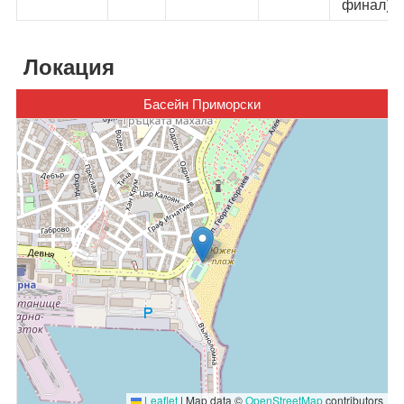
финал)
Локация
Басейн Приморски
Leaflet
|
Map data ©
OpenStreetMap
contributors