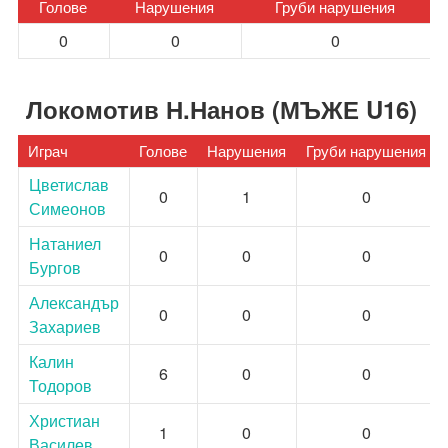
Голове
Нарушения
Груби нарушения
0
0
0
Локомотив Н.Нанов (МЪЖЕ U16)
Играч
Голове
Нарушения
Груби нарушения
Цветислав
0
1
0
Симеонов
Натаниел
0
0
0
Бургов
Александър
0
0
0
Захариев
Калин
6
0
0
Тодоров
Христиан
1
0
0
Василев