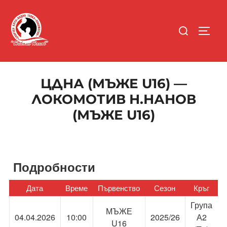
Skip
to
Search
content
TOGGL
for:
ЦДНА (МЪЖЕ U16) —
ЛОКОМОТИВ Н.НАНОВ
(МЪЖЕ U16)
Подробности
Дата
Време
Първенство
Сезон
Кръг
Група
МЪЖЕ
04.04.2026
10:00
2025/26
А2
U16