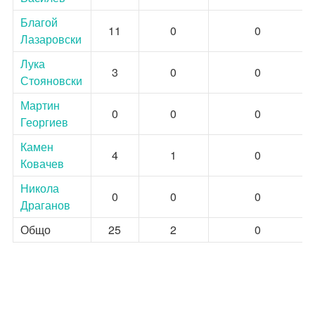
Благой
11
0
0
Лазаровски
Лука
3
0
0
Стояновски
Мартин
0
0
0
Георгиев
Камен
4
1
0
Ковачев
Никола
0
0
0
Драганов
Общо
25
2
0