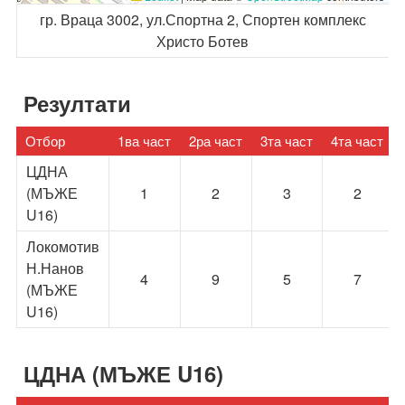
гр. Враца 3002, ул.Спортна 2, Спортен комплекс
Христо Ботев
Резултати
Отбор
1ва част
2ра част
3та част
4та част
ЦДНА
(МЪЖЕ
1
2
3
2
U16)
Локомотив
Н.Нанов
4
9
5
7
(МЪЖЕ
U16)
ЦДНА (МЪЖЕ U16)