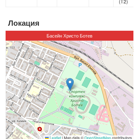
(Т2)
Локация
Басейн Христо Ботев
Leaflet
|
Map data ©
OpenStreetMap
contributors