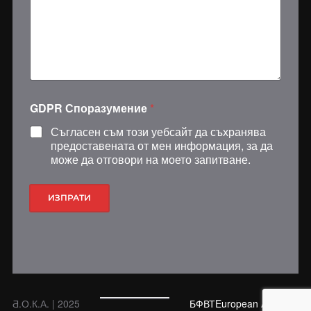
е
н
и
е
*
*
GDPR Споразумение
*
Съгласен съм този уебсайт да съхранява
предоставената от мен информация, за да
може да отговори на моето запитване.
ИЗПРАТИ
Ƌ.О.К.А. | 2025
БФВТ
European Aquatics