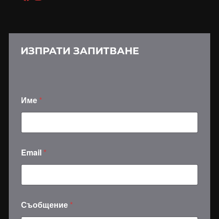
ИЗПРАТИ ЗАПИТВАНЕ
Име
*
С
Email
*
п
о
р
а
з
у
Съобщение
*
м