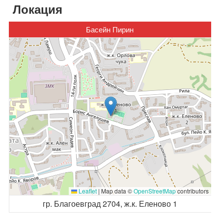
Локация
Басейн Пирин
Leaflet
|
Map data ©
OpenStreetMap
contributors
гр. Благоевград 2704, ж.к. Еленово 1