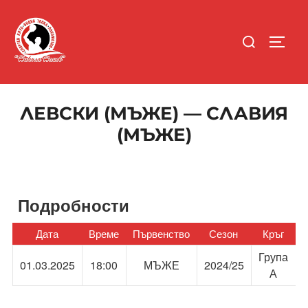
Skip
to
Search
content
TOGGL
for:
ЛЕВСКИ (МЪЖЕ) — СЛАВИЯ
(МЪЖЕ)
Подробности
Дата
Време
Първенство
Сезон
Кръг
Група
01.03.2025
18:00
МЪЖЕ
2024/25
А