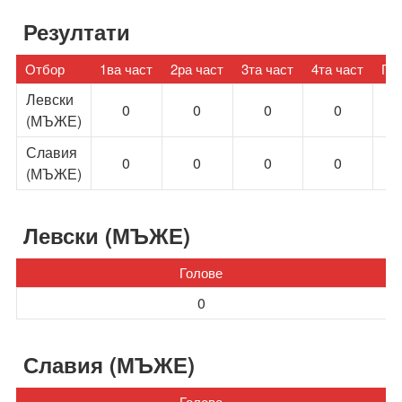
Резултати
Отбор
1ва част
2ра част
3та част
4та част
Го
Левски
0
0
0
0
(МЪЖЕ)
Славия
0
0
0
0
(МЪЖЕ)
Левски (МЪЖЕ)
Голове
0
Славия (МЪЖЕ)
Голове