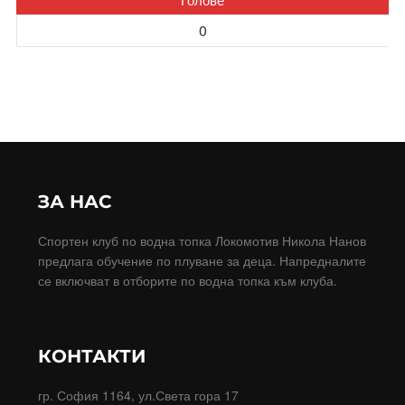
0
ЗА НАС
Спортен клуб по водна топка Локомотив Никола Нанов
предлага обучение по плуване за деца. Напредналите
се включват в отборите по водна топка към клуба.
КОНТАКТИ
гр. София 1164, ул.Света гора 17