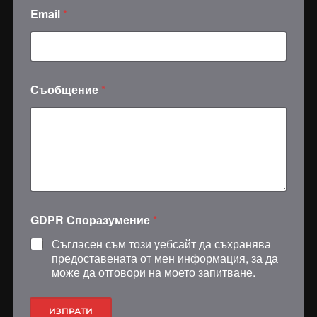
И
Email
*
м
е
E
m
a
i
Съобщение
*
l
С
п
о
р
а
з
у
м
е
GDPR Споразумение
*
н
Съгласен съм този уебсайт да съхранява
и
предоставената от мен информация, за да
е
може да отговори на моето запитване.
ИЗПРАТИ