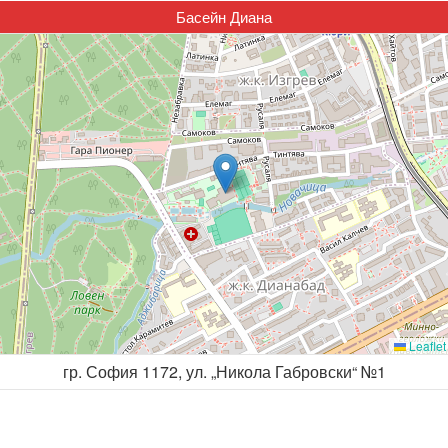
Басейн Диана
Leaflet
гр. София 1172, ул. „Никола Габровски“ №1