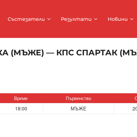
Състезатели
Резултати
Новини
А (МЪЖЕ) — КПС СПАРТАК (М
Време
Първенство
18:00
МЪЖЕ
2