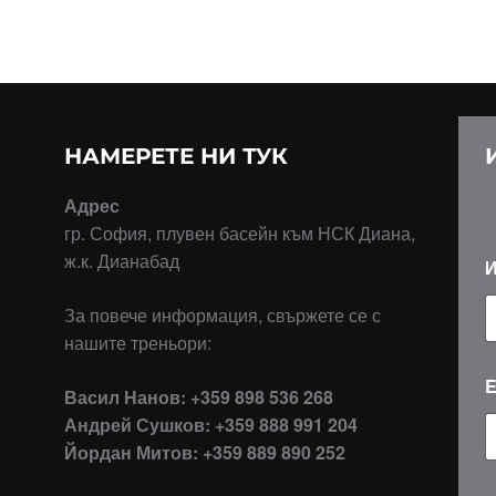
НАМЕРЕТЕ НИ ТУК
Адрес
гр. София, плувен басейн към НСК Диана,
ж.к. Дианабад
За повече информация, свържете се с
нашите треньори:
E
Васил Нанов: +359 898 536 268
Андрей Сушков: +359 888 991 204
Йордан Митов: +359 889 890 252