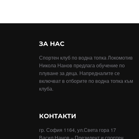
ЗА НАС
Спортен клуб по водна топка Локомотив
Никола Нанов предлага обучение по
плуване за деца. Напредналите се
включват в отборите по водна топка към
клуба.
КОНТАКТИ
гр. София 1164, ул.Света гора 17
Васил Нанов – Президент и спортен