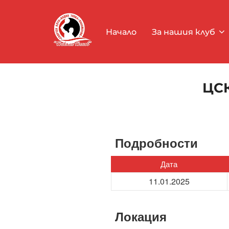
Skip
to
Начало
За нашия клуб
content
ЦСК
Подробности
Дата
11.01.2025
Локация