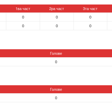
1ва част
2ра част
3та част
0
0
0
0
0
0
Голове
0
Голове
0