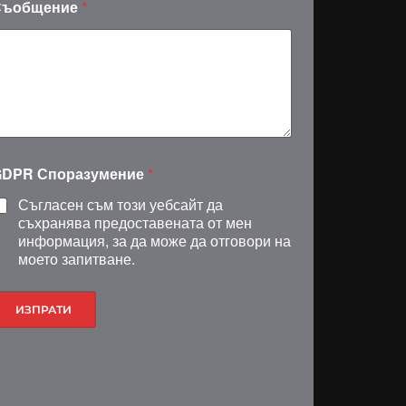
Съобщение
*
G
GDPR Споразумение
*
D
P
Съгласен съм този уебсайт да
R
съхранява предоставената от мен
информация, за да може да отговори на
моето запитване.
ИЗПРАТИ