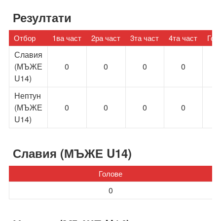
Резултати
Отбор
1ва част
2ра част
3та част
4та част
Гол
Славия
(МЪЖЕ
0
0
0
0
2
U14)
Нептун
(МЪЖЕ
0
0
0
0
1
U14)
Славия (МЪЖЕ U14)
Голове
0