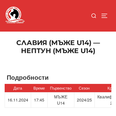
Skip
to
Search
content
TOGGL
for:
СЛАВИЯ (МЪЖЕ U14) —
НЕПТУН (МЪЖЕ U14)
Подробности
Дата
Време
Първенство
Сезон
Кръг
МЪЖЕ
Квалифи
16.11.2024
17:45
2024/25
U14
2