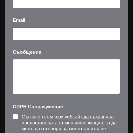
Email
*
G
Съобщение
*
D
P
R
И
м
е
*
GDPR Споразумение
*
Съгласен съм този уебсайт да съхранява
предоставената от мен информация, за да
може да отговори на моето запитване.