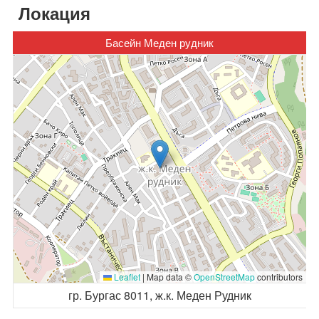
Локация
Басейн Меден рудник
Leaflet
|
Map data ©
OpenStreetMap
contributors
гр. Бургас 8011, ж.к. Меден Рудник