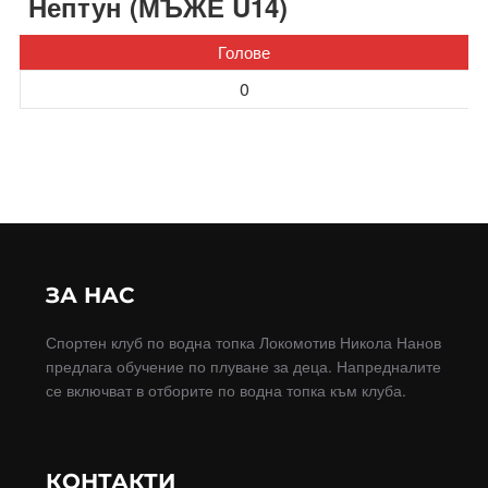
Нептун (МЪЖЕ U14)
Голове
0
ЗА НАС
Спортен клуб по водна топка Локомотив Никола Нанов
предлага обучение по плуване за деца. Напредналите
се включват в отборите по водна топка към клуба.
КОНТАКТИ