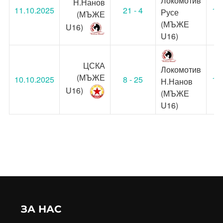
Локомотив
Н.Нанов
11.10.2025
21 - 4
18
Русе
(МЪЖЕ
(МЪЖЕ
U16)
U16)
ЦСКА
Локомотив
(МЪЖЕ
10.10.2025
8 - 25
18
Н.Нанов
U16)
(МЪЖЕ
U16)
ЗА НАС