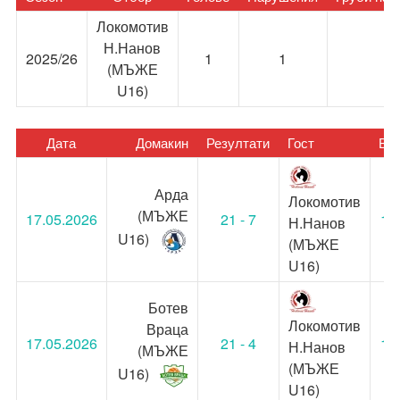
Локомотив
Н.Нанов
2025/26
1
1
0
(МЪЖЕ
U16)
Дата
Домакин
Резултати
Гост
Вр
Арда
Локомотив
(МЪЖЕ
17.05.2026
21 - 7
14
Н.Нанов
U16)
(МЪЖЕ
U16)
Ботев
Локомотив
Враца
17.05.2026
21 - 4
10
Н.Нанов
(МЪЖЕ
(МЪЖЕ
U16)
U16)