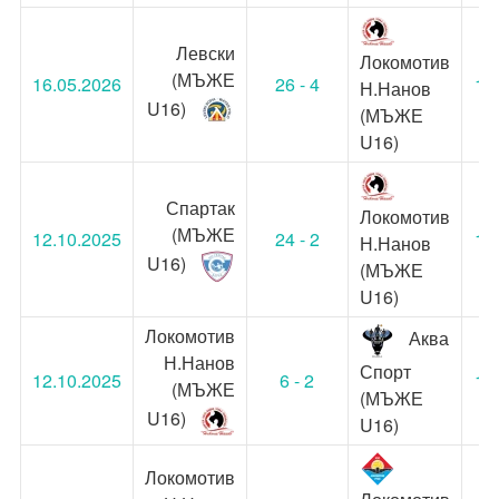
Левски
Локомотив
(МЪЖЕ
16.05.2026
26 - 4
17
Н.Нанов
U16)
(МЪЖЕ
U16)
Спартак
Локомотив
(МЪЖЕ
12.10.2025
24 - 2
14
Н.Нанов
U16)
(МЪЖЕ
U16)
Локомотив
Аква
Н.Нанов
Спорт
12.10.2025
6 - 2
10
(МЪЖЕ
(МЪЖЕ
U16)
U16)
Локомотив