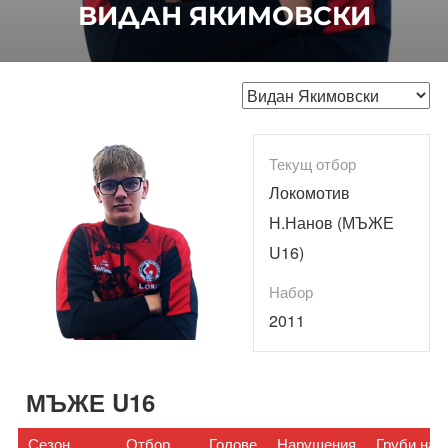
ВИДАН ЯКИМОВСКИ
Текущ отбор
Локомотив
Н.Нанов (МЪЖЕ
U16)
Набор
2011
МЪЖЕ U16
Сезон
Отбор
Голове
Нарушения
Груби нар